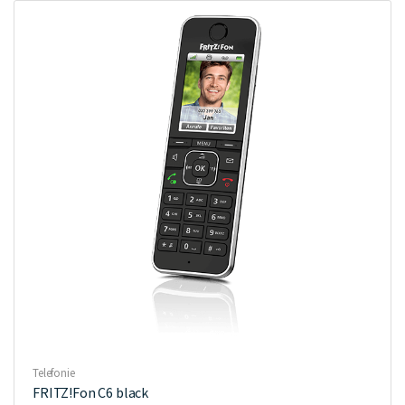
€50,00
€30,00.
Telefonie
FRITZ!Fon C6 black