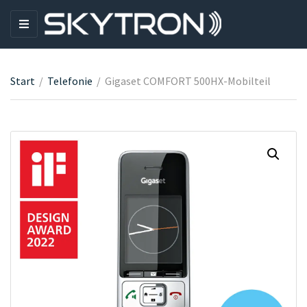
M
E
N
U
Start
/
Telefonie
/
Gigaset COMFORT 500HX-Mobilteil