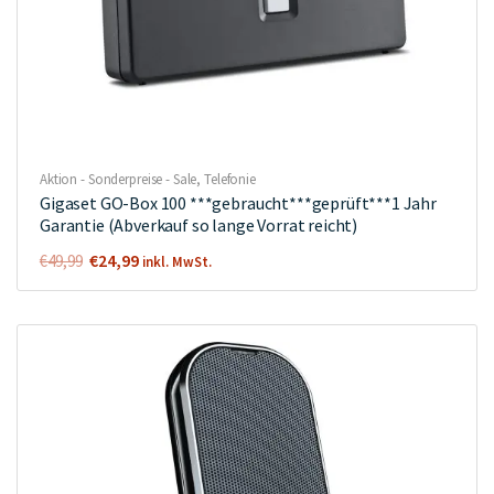
Aktion - Sonderpreise - Sale
,
Telefonie
Gigaset GO-Box 100 ***gebraucht***geprüft***1 Jahr
Garantie (Abverkauf so lange Vorrat reicht)
Ursprünglicher
Aktueller
€
24,99
€
49,99
inkl. MwSt.
Preis
Preis
war:
ist:
€49,99
€24,99.