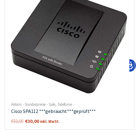
Aktion - Sonderpreise - Sale
,
Telefonie
Cisco SPA112 ***gebraucht***geprüft***
Ursprünglicher
Aktueller
€
30,00
€
50,00
inkl. MwSt.
Preis
Preis
war:
ist: