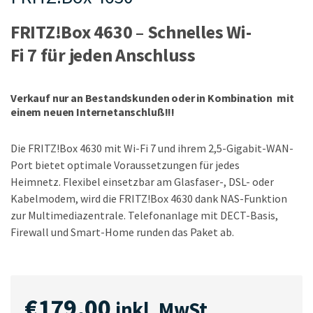
FRITZ!Box
4630
–
Schnelles
Wi-
Fi
7
für
jeden
Anschluss
Verkauf nur an Bestandskunden oder in Kombination mit
einem neuen Internetanschluß!!!
Die FRITZ!Box 4630 mit Wi-Fi 7 und ihrem 2,5-Gigabit-WAN-
Port bietet optimale Voraussetzungen für jedes
Heimnetz. Flexibel einsetzbar am Glasfaser-, DSL- oder
Kabelmodem, wird die FRITZ!Box 4630 dank NAS-Funktion
zur Multimediazentrale. Telefonanlage mit DECT-Basis,
Firewall und Smart-Home runden das Paket ab.
€
179,00
inkl. MwSt.