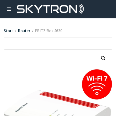
M
E
N
U
Start
/
Router
/
FRITZ!Box 4630